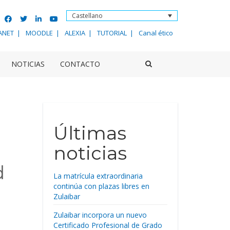
Castellano
ANET
MOODLE
ALEXIA
TUTORIAL
Canal ético
NOTICIAS
CONTACTO
Últimas
noticias
d
La matrícula extraordinaria
continúa con plazas libres en
Zulaibar
Zulaibar incorpora un nuevo
Certificado Profesional de Grado