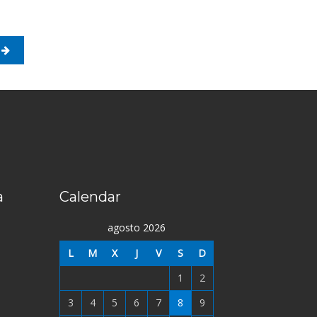
a
Calendar
agosto 2026
L
M
X
J
V
S
D
1
2
3
4
5
6
7
8
9