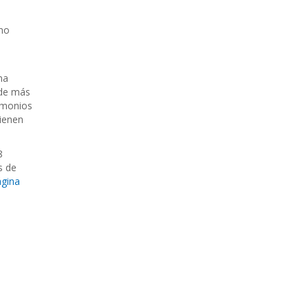
rno
na
 de más
timonios
tienen
8
s de
ágina