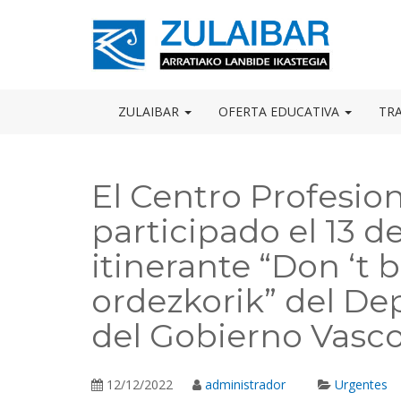
Skip
to
OSE
U
content
ZULAIBAR
OFERTA EDUCATIVA
TR
El Centro Profesion
participado el 13 d
itinerante “Don ‘t
ordezkorik” del D
del Gobierno Vasc
12/12/2022
administrador
Urgentes