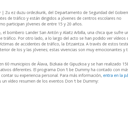
| Zu ez duzu ordezkurik, del Departamento de Seguridad del Gobie
tes de tráfico y están dirigidos a jóvenes de centros escolares no
rno participan jóvenes de entre 15 y 20 años.
o, el bombero Lander San Antón y Alaitz Arbilla, una chica que sufre u
tráfico. Por otro lado, a lo largo del acto se han podido ver vídeos
íctimas de accidentes de tráfico, la Ertzaintza. A través de estos tes
erior de los y las jóvenes; estas vivencias son muy emocionantes y 
 60 municipios de Álava, Bizkaia de Gipuzkoa y se han realizado 15
ucativos diferentes. El programa Don ‘t be Dummy ha contado con má
a contar su experiencia personal. Para más información,
entra en la p
s un vídeo resumen de los eventos Don ‘t be Dummy: