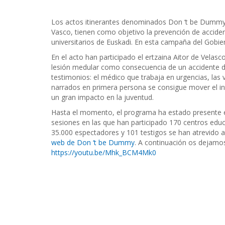
Los actos itinerantes denominados Don ‘t be Dummy 
Vasco, tienen como objetivo la prevención de acciden
universitarios de Euskadi. En esta campaña del Gobie
En el acto han participado el ertzaina Aitor de Velasc
lesión medular como consecuencia de un accidente de 
testimonios: el médico que trabaja en urgencias, las v
narrados en primera persona se consigue mover el int
un gran impacto en la juventud.
Hasta el momento, el programa ha estado presente en
sesiones en las que han participado 170 centros ed
35.000 espectadores y 101 testigos se han atrevido 
web de Don ‘t be Dummy
. A continuación os dejamo
https://youtu.be/Mhk_BCM4Mk0
Navegación
de