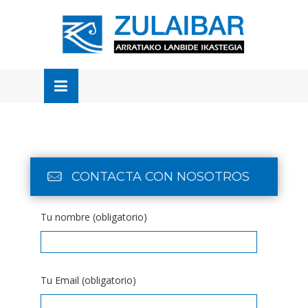
Skip
to
OSE
U
content
CONTACTA CON NOSOTROS
Tu nombre (obligatorio)
Tu Email (obligatorio)