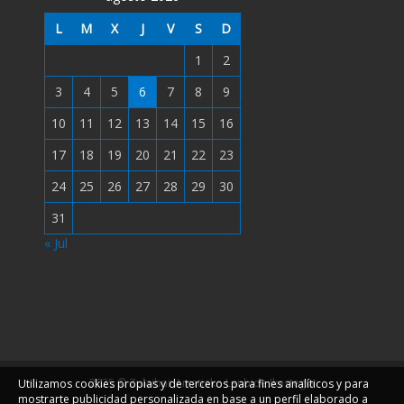
L
M
X
J
V
S
D
1
2
3
4
5
6
7
8
9
10
11
12
13
14
15
16
17
18
19
20
21
22
23
24
25
26
27
28
29
30
31
« Jul
2025 © Zulaibar Arratiako Lanbide Ikastegia
Utilizamos cookies propias y de terceros para fines analíticos y para
mostrarte publicidad personalizada en base a un perfil elaborado a