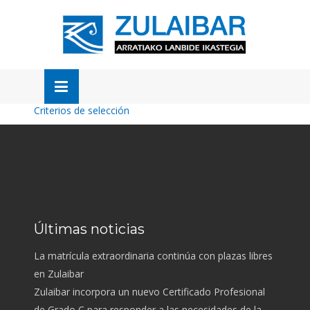
Skip
to
OSE
U
content
Criterios de selección
Últimas noticias
La matrícula extraordinaria continúa con plazas libres
en Zulaibar
Zulaibar incorpora un nuevo Certificado Profesional
de Grado C para responder a las necesidades de la