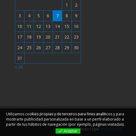
1
2
3
4
5
6
7
8
9
10
11
12
13
14
15
16
17
18
19
20
21
22
23
24
25
26
27
28
29
30
31
« Jul
2025 © Zulaibar Arratiako Lanbide Ikastegia
Utilizamos cookies propias y de terceros para fines analíticos y para
mostrarte publicidad personalizada en base a un perfil elaborado a
partir de tus hábitos de navegación (por ejemplo, páginas visitadas).
Aviso Legal
ThemeXpert
Aceptar