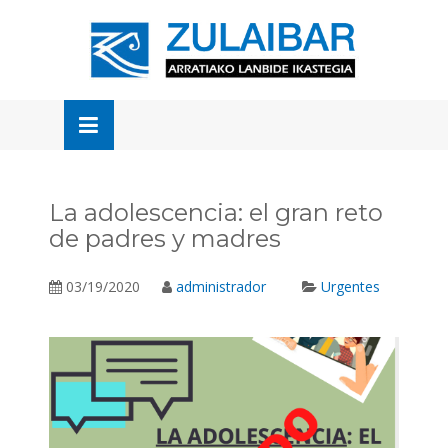
Skip
to
OSE
U
content
La adolescencia: el gran reto
de padres y madres
03/19/2020
administrador
Urgentes