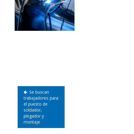
Navegación
de
entradas
Se buscan
trabajadores para
el puesto de
soldador,
plegador y
montaje