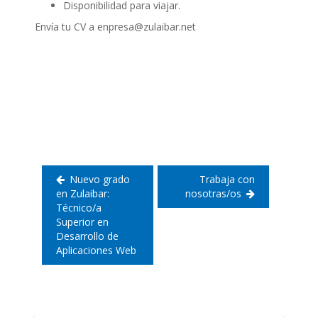
Disponibilidad para viajar.
Envía tu CV a enpresa@zulaibar.net
Navegación
de
entradas
Nuevo grado
Trabaja con
en Zulaibar:
nosotras/os
Técnico/a
Superior en
Desarrollo de
Aplicaciones Web