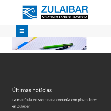
Skip
to
OSE
U
content
Últimas noticias
La matrícula extraordinaria continúa con plazas libres
en Zulaibar