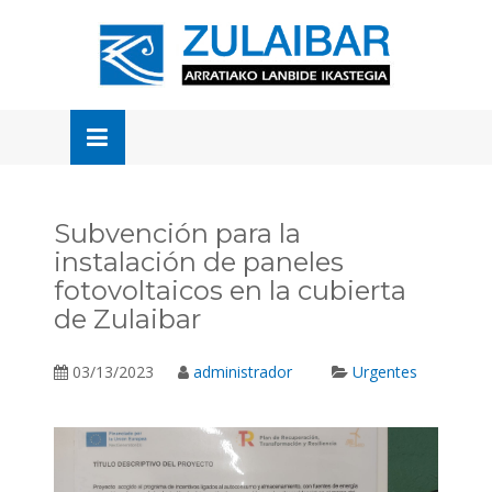
Skip
to
OSE
U
content
Subvención para la
instalación de paneles
fotovoltaicos en la cubierta
de Zulaibar
03/13/2023
administrador
Urgentes