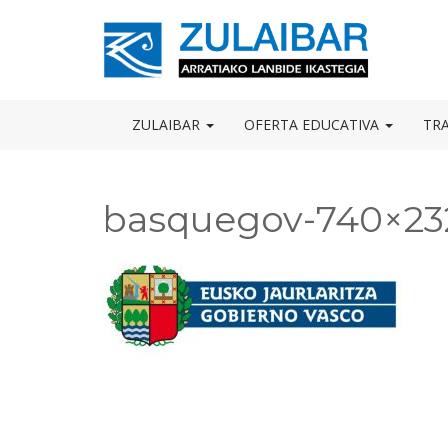
Skip
to
OSE
U
content
ZULAIBAR
OFERTA EDUCATIVA
TR
basquegov-740×23
Navegación