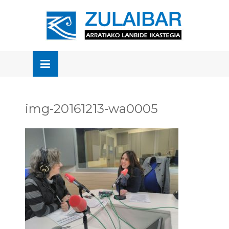
Skip
to
OSE
U
content
img-20161213-wa0005