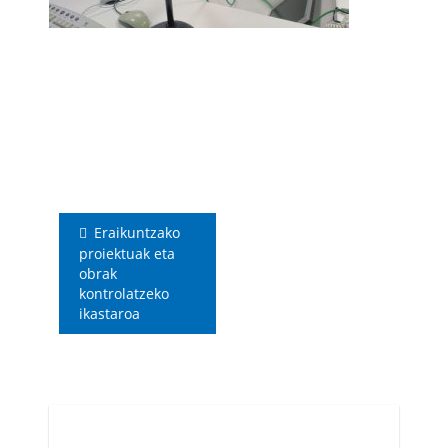
Bidalketetan
zehar
nabigatu
Eraikuntzako
proiektuak eta
obrak
kontrolatzeko
ikastaroa