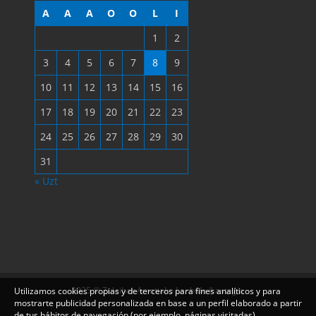
A
A
A
O
O
L
I
1
2
3
4
5
6
7
8
9
10
11
12
13
14
15
16
17
18
19
20
21
22
23
24
25
26
27
28
29
30
31
« Uzt
2025 © Zulaibar Arratiako Lanbide Ikastegia
Utilizamos cookies propias y de terceros para fines analíticos y para
mostrarte publicidad personalizada en base a un perfil elaborado a partir
de tus hábitos de navegación (por ejemplo, páginas visitadas).