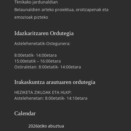
Tknikako jardunaldian
Belaunaldien arteko proiektua, oroitzapenak eta
emozioak pizteko
Idazkaritzaren Ordutegia
Astelehenetatik-Ostegunera:
8:00etatik- 14:00etara
15:00etatik – 16:00etara
Ostiraletan: 8:00etatik- 14:00etara
Irakaskuntza arautuaren ordutegia
HEZIKETA ZIKLOAK ETA HLKP:
Astelehenetan: 8:00etatik- 14:10etara
Calendar
2026(e)ko abuztua