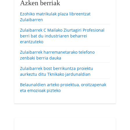
Azken berriak
Ezohiko matrikulak plaza libreentzat
Zulaibarren
Zulaibarrek C Mailako Ziurtagiri Profesional
berri bat du industriaren beharrei
erantzuteko
Zulaibarrek harremanetarako telefono
zenbaki berria dauka
Zulaibarrek bost berrikuntza proiektu
aurkeztu ditu Tknikako jardunaldian
Belaunaldien arteko proiektua, oroitzapenak
eta emozioak pizteko