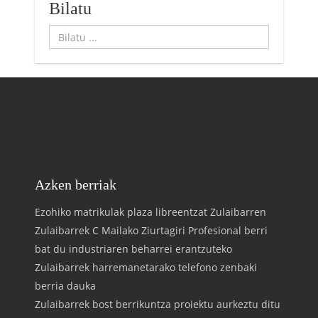
Bilatu
Bilatu
...
Azken berriak
Ezohiko matrikulak plaza libreentzat Zulaibarren
Zulaibarrek C Mailako Ziurtagiri Profesional berri
bat du industriaren beharrei erantzuteko
Zulaibarrek harremanetarako telefono zenbaki
berria dauka
Zulaibarrek bost berrikuntza proiektu aurkeztu ditu