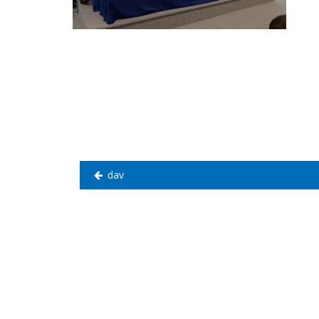
Navegación
de
entradas
dav