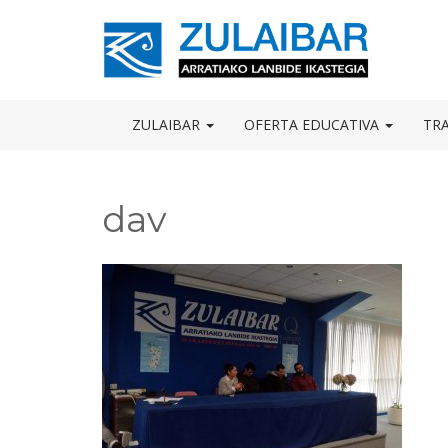
Skip
to
OSE
U
content
ZULAIBAR
OFERTA EDUCATIVA
TR
dav