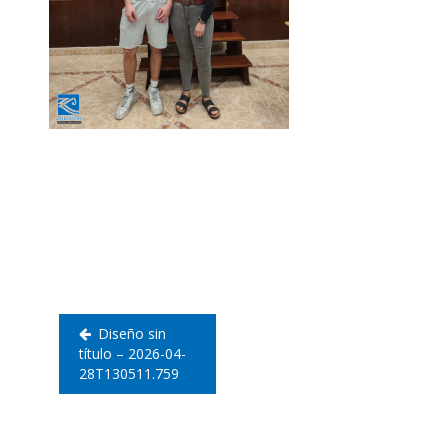
Navegación
de
entradas
Diseño sin
título – 2026-04-
28T130511.759