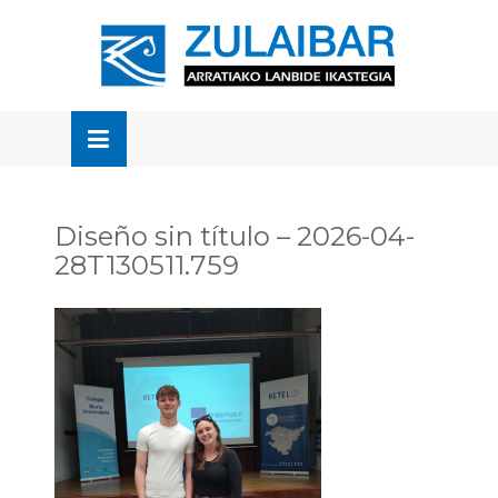
Skip
to
OSE
U
content
Diseño sin título – 2026-04-
28T130511.759