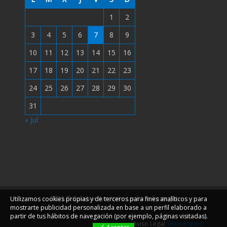
1
2
3
4
5
6
7
8
9
10
11
12
13
14
15
16
17
18
19
20
21
22
23
24
25
26
27
28
29
30
31
« Jul
2025 © Zulaibar Arratiako Lanbide Ikastegia
Utilizamos cookies propias y de terceros para fines analíticos y para
mostrarte publicidad personalizada en base a un perfil elaborado a
partir de tus hábitos de navegación (por ejemplo, páginas visitadas).
Aviso Legal
ThemeXpert