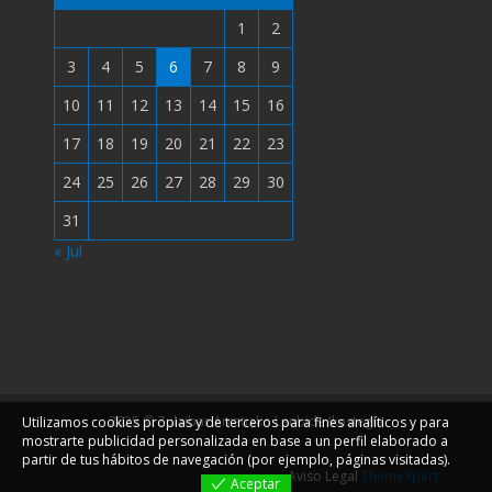
1
2
3
4
5
6
7
8
9
10
11
12
13
14
15
16
17
18
19
20
21
22
23
24
25
26
27
28
29
30
31
« Jul
2025 © Zulaibar Arratiako Lanbide Ikastegia
Utilizamos cookies propias y de terceros para fines analíticos y para
mostrarte publicidad personalizada en base a un perfil elaborado a
partir de tus hábitos de navegación (por ejemplo, páginas visitadas).
Aviso Legal
ThemeXpert
Aceptar