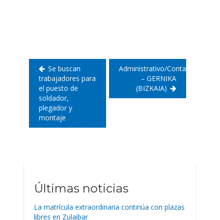
Navegación
de
entradas
Se buscan
Administrativo/Contable
trabajadores para
– GERNIKA
el puesto de
(BIZKAIA)
soldador,
plegador y
montaje
Últimas noticias
La matrícula extraordinaria continúa con plazas
libres en Zulaibar