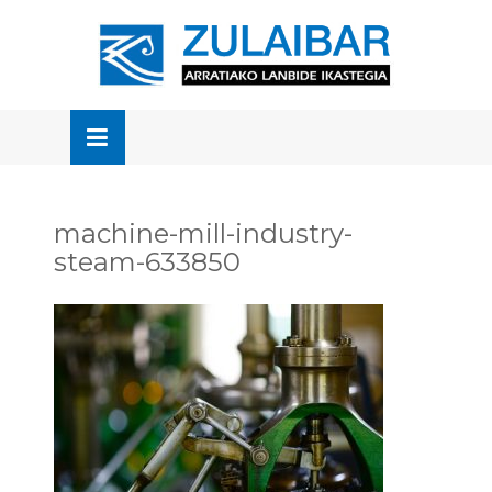
Skip
to
OSE
U
content
machine-mill-industry-
steam-633850