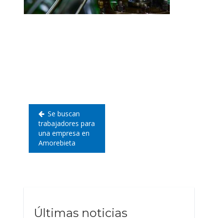
Navegación
de
entradas
Se buscan
trabajadores para
una empresa en
Amorebieta
Últimas noticias