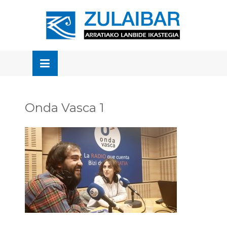
Skip
to
OSE
U
content
Onda Vasca 1