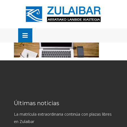
Skip
to
OSE
U
content
Últimas noticias
La matrícula extraordinaria continúa con plazas libres
en Zulaibar