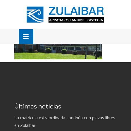
Skip
to
OSE
U
content
Últimas noticias
La matrícula extraordinaria continúa con plazas libres
en Zulaibar