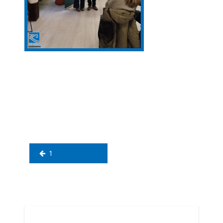
Navegación
de
entradas
1