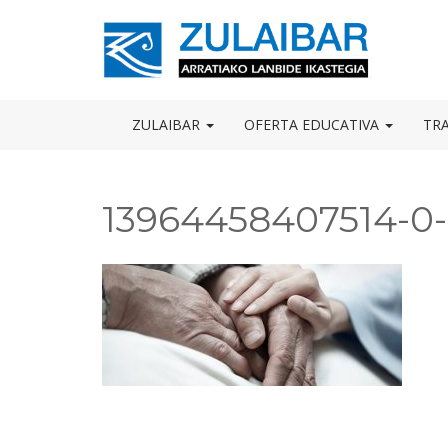
Skip
to
OSE
U
content
ZULAIBAR
OFERTA EDUCATIVA
TR
13964458407514-0