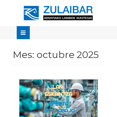
Skip
to
OSE
U
content
Mes:
octubre 2025