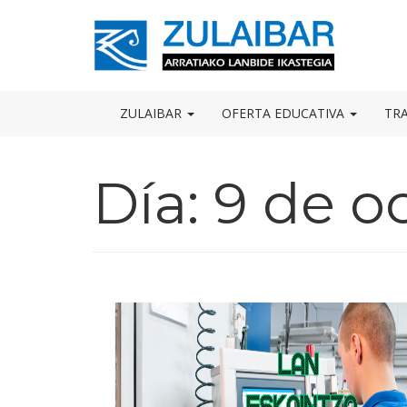
Skip
to
OSE
U
content
ZULAIBAR
OFERTA EDUCATIVA
TR
Día:
9 de o