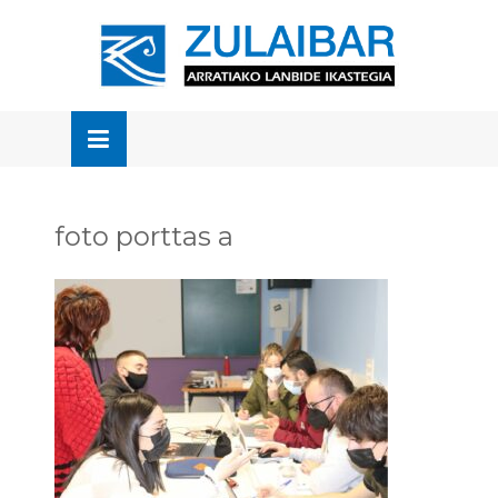
Skip
to
OSE
U
content
foto porttas a