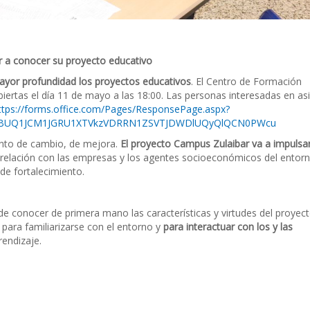
ar a conocer su proyecto educativo
yor profundidad los proyectos educativos
. El Centro de Formación
iertas el día 11 de mayo a las 18:00. Las personas interesadas en asi
ttps://forms.office.com/Pages/ResponsePage.aspx?
mqSBUQ1JCM1JGRU1XTVkzVDRRN1ZSVTJDWDlUQyQlQCN0PWcu
nto de cambio, de mejora.
El proyecto Campus Zulaibar va a impulsar
 relación con las empresas y los agentes socioeconómicos del entor
de fortalecimiento.
de conocer de primera mano las características y virtudes del proyec
para familiarizarse con el entorno y
para interactuar con los y las
rendizaje.