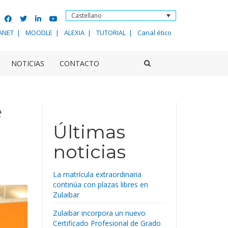
Castellano
ANET
MOODLE
ALEXIA
TUTORIAL
Canal ético
NOTICIAS
CONTACTO
e
Últimas
noticias
La matrícula extraordinaria
continúa con plazas libres en
Zulaibar
Zulaibar incorpora un nuevo
Certificado Profesional de Grado