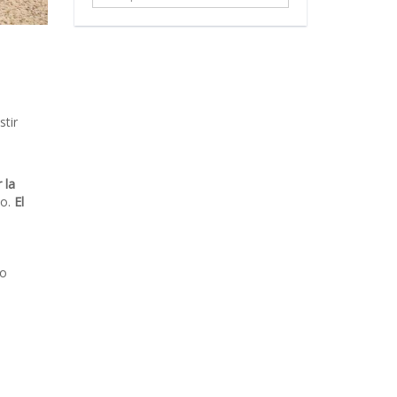
...
stir
 la
no.
El
to