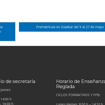
na
Prematrícula en Zulaibar del 9 al 27 de mayo
n
io de secretaría
Horario de Enseñanz
Reglada
Jueves:
CICLOS FORMATIVOS Y FPB:
 14:00 h
– 16:00 h
Lunes-Viernes: 8:00 h – 14:10 h