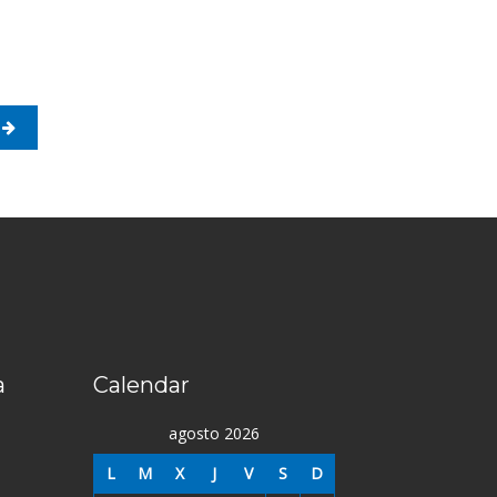
a
Calendar
agosto 2026
L
M
X
J
V
S
D