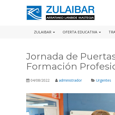
Skip
to
OSE
U
content
ZULAIBAR
OFERTA EDUCATIVA
TR
Jornada de Puertas
Formación Profesio
04/08/2022
administrador
Urgentes