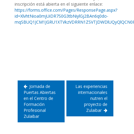
inscripción está abierta en el siguiente enlace:
https://forms.office.com/Pages/ResponsePage.aspx?
id=XlvhtNioa0mjUiDR7S0G3tbNiylGj2BAn6q0do-
mqSBUQ1JCM1JGRU1XTVkzVDRRN1ZSVTJDWDlUQyQlQCN0
Navegación
de
entradas
Jornada de
Las experiencias
Puertas Abiertas
internacionales
en el Centro de
nutren el
Formación
proyecto de
Profesional
Zulaibar
Zulaibar