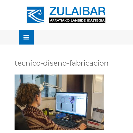
Skip
to
OSE
U
content
tecnico-diseno-fabricacion