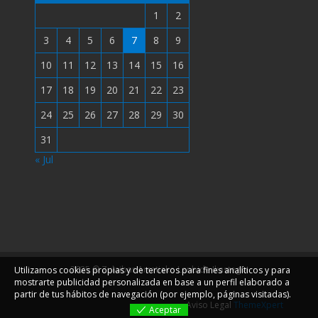
1
2
3
4
5
6
7
8
9
10
11
12
13
14
15
16
17
18
19
20
21
22
23
24
25
26
27
28
29
30
31
« Jul
2025 © Zulaibar Arratiako Lanbide Ikastegia
Utilizamos cookies propias y de terceros para fines analíticos y para
mostrarte publicidad personalizada en base a un perfil elaborado a
partir de tus hábitos de navegación (por ejemplo, páginas visitadas).
Aviso Legal
ThemeXpert
Aceptar