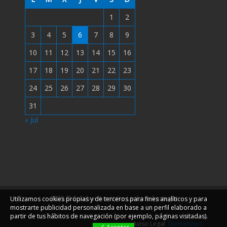
1
2
3
4
5
6
7
8
9
10
11
12
13
14
15
16
17
18
19
20
21
22
23
24
25
26
27
28
29
30
31
« Jul
2025 © Zulaibar Arratiako Lanbide Ikastegia
Utilizamos cookies propias y de terceros para fines analíticos y para
mostrarte publicidad personalizada en base a un perfil elaborado a
partir de tus hábitos de navegación (por ejemplo, páginas visitadas).
Aviso Legal
ThemeXpert