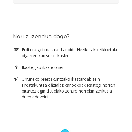
Nori zuzendua dago?
Erdi eta goi mailako Lanbide Heziketako zikloetako
bigarren kurtsoko ikasleei
Ikastegiko ikasle ohiei
Urruneko prestakuntzako ikastaroak zein
Prestakuntza ofizialaz kanpokoak ikastegi horren
bitartez egin dituelako zentro horrekin zerikusia
duen edozeini