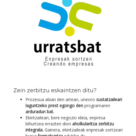
Zein zerbitzu eskaintzen ditu?
Prozesua abian den artean, uneoro
sustatzaileari
laguntzeko prest egongo den
programaren
arduradun bat.
Ekintzaileari, bere negozio ideia, enpresa
bihurtzea errazten dion
aholkularitza zerbitzu
integrala.
Gainera, ekintzaileak enpresak sortzeari
buruz
formakuntza
edukiko du.