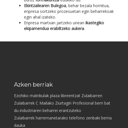
Ekintzailearen Bulegoa
, behar bezala hornitua,
enpresa sortzeko prozesuetan egin beharrekoak
egin ahal izateko.
Enpresa martxan jartzeko unean
ikastegiko
ekipamendua erabiltzeko aukera
.
Azken berriak
Ezohiko matrikulak plaza libreentzat Zulaibarren
Zulaibarrek C Mailako Ziurtagiri Profesional berri bat
du industriaren beharrei erantzuteko
Zulaibarrek harremanetarako telefono zenbaki berria
dauka