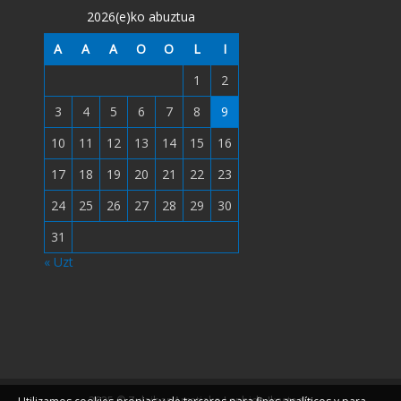
2026(e)ko abuztua
A
A
A
O
O
L
I
1
2
3
4
5
6
7
8
9
10
11
12
13
14
15
16
17
18
19
20
21
22
23
24
25
26
27
28
29
30
31
« Uzt
2025 © Zulaibar Arratiako Lanbide Ikastegia