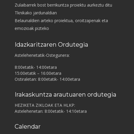
Zulaibarrek bost berrikuntza proiektu aurkeztu ditu
Tknikako jardunaldian
Belaunaldien arteko proiektua, oroitzapenak eta
emozioak pizteko
Idazkaritzaren Ordutegia
Astelehenetatik-Ostegunera:
8:00etatik- 14:00etara
15:00etatik – 16:00etara
Ostiraletan: 8:00etatik- 14:00etara
Irakaskuntza arautuaren ordutegia
HEZIKETA ZIKLOAK ETA HLKP:
Astelehenetan: 8:00etatik- 14:10etara
Calendar