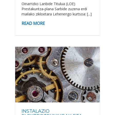
Oinarrizko Lanbide Titulua (LOE)
Prestakuntza-plana Sarbide zuzena erdi
mailako zikloetara Lehenengo kurtsoa: [...]
READ MORE
INSTALAZIO