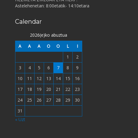
Astelehenetan: 8:00etatik- 14:10etara
Calendar
2026(e)ko abuztua
A
A
A
O
O
L
I
1
2
3
4
5
6
7
8
9
10
11
12
13
14
15
16
17
18
19
20
21
22
23
24
25
26
27
28
29
30
31
« Uzt