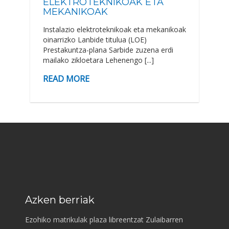
ELEKTROTEKNIKOAK ETA
MEKANIKOAK
Instalazio elektroteknikoak eta mekanikoak
oinarrizko Lanbide titulua (LOE)
Prestakuntza-plana Sarbide zuzena erdi
mailako zikloetara Lehenengo [...]
READ MORE
Azken berriak
Ezohiko matrikulak plaza libreentzat Zulaibarren