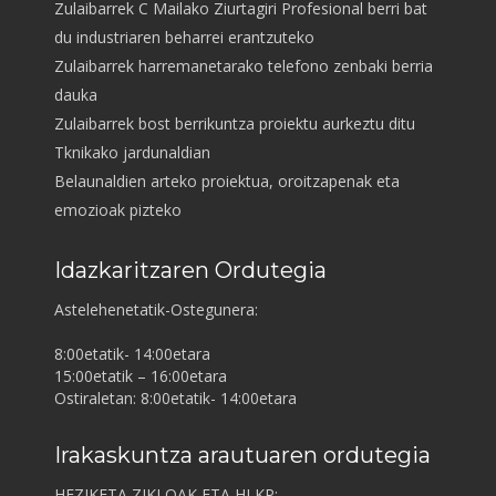
Zulaibarrek C Mailako Ziurtagiri Profesional berri bat
du industriaren beharrei erantzuteko
Zulaibarrek harremanetarako telefono zenbaki berria
dauka
Zulaibarrek bost berrikuntza proiektu aurkeztu ditu
Tknikako jardunaldian
Belaunaldien arteko proiektua, oroitzapenak eta
emozioak pizteko
Idazkaritzaren Ordutegia
Astelehenetatik-Ostegunera:
8:00etatik- 14:00etara
15:00etatik – 16:00etara
Ostiraletan: 8:00etatik- 14:00etara
Irakaskuntza arautuaren ordutegia
HEZIKETA ZIKLOAK ETA HLKP: