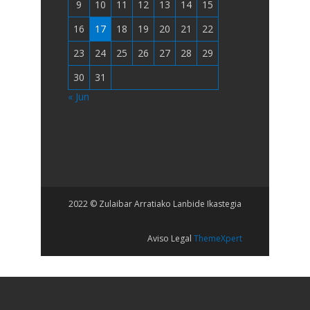
9
10
11
12
13
14
15
16
17
18
19
20
21
22
23
24
25
26
27
28
29
30
31
« Jun
2022 © Zulaibar Arratiako Lanbide Ikastegia
Aviso Legal
ThemeXpert