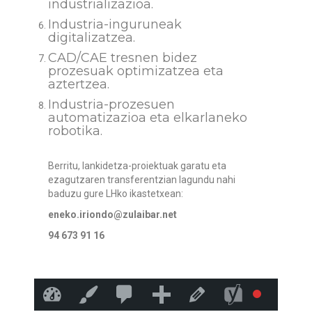
industrializazioa.
Industria-inguruneak
digitalizatzea.
CAD/CAE tresnen bidez
prozesuak optimizatzea eta
aztertzea.
Industria-prozesuen
automatizazioa eta elkarlaneko
robotika.
Berritu, lankidetza-proiektuak garatu eta
ezagutzaren transferentzian lagundu nahi
baduzu gure LHko ikastetxean:
eneko.iriondo@zulaibar.net
94 673 91 16
20
Añadir
-->
Zulaibar Arratiako Lanbide Ikastegia
Personalizar
Editar la pág