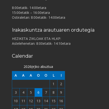
8:00etatik- 14:00etara
15:00etatik – 16:00etara
Ostiraletan: 8:00etatik- 14:00etara
Irakaskuntza arautuaren ordutegia
HEZIKETA ZIKLOAK ETA HLKP:
Astelehenetan: 8:00etatik- 14:10etara
Calendar
2026(e)ko abuztua
A
A
A
O
O
L
I
1
2
3
4
5
6
7
8
9
10
11
12
13
14
15
16