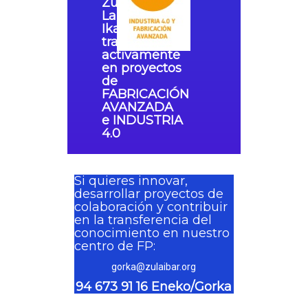
Zulaibar
Lanbide
Ikastegia
trabaja
ADOS
activamente
en proyectos
de
FABRICACIÓN
AVANZADA
e
INDUSTRIA
4.0
Si quieres innovar,
desarrollar proyectos de
colaboración y contribuir
en la transferencia del
conocimiento en nuestro
centro de FP:
gorka@zulaibar.org
94 673 91 16 Eneko/Gorka