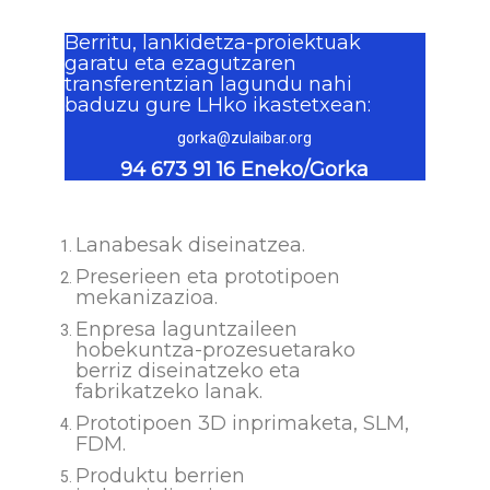
Berritu, lankidetza-proiektuak
garatu eta ezagutzaren
transferentzian lagundu nahi
baduzu gure LHko ikastetxean:
gorka@zulaibar.org
94 673 91 16 Eneko/Gorka
Lanabesak diseinatzea.
Preserieen eta prototipoen
mekanizazioa.
Enpresa laguntzaileen
hobekuntza-prozesuetarako
berriz diseinatzeko eta
fabrikatzeko lanak.
Prototipoen 3D inprimaketa, SLM,
FDM.
Produktu berrien