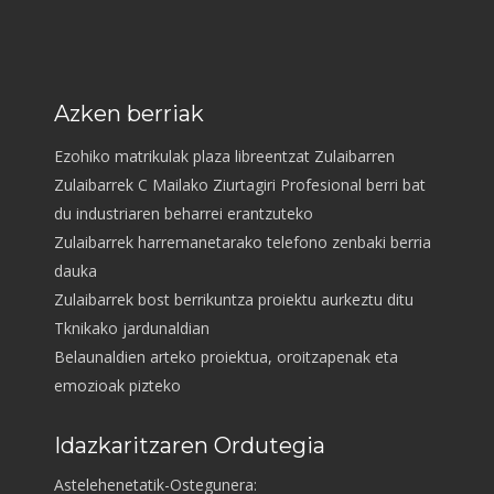
Azken berriak
Ezohiko matrikulak plaza libreentzat Zulaibarren
Zulaibarrek C Mailako Ziurtagiri Profesional berri bat
du industriaren beharrei erantzuteko
Zulaibarrek harremanetarako telefono zenbaki berria
dauka
Zulaibarrek bost berrikuntza proiektu aurkeztu ditu
Tknikako jardunaldian
Belaunaldien arteko proiektua, oroitzapenak eta
emozioak pizteko
Idazkaritzaren Ordutegia
Astelehenetatik-Ostegunera: