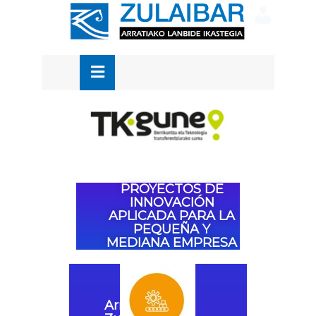
CLOSE
Hola,
a
MENU
PROYECTOS DE
INNOVACIÓN
APLICADA PARA LA
PEQUEÑA Y
MEDIANA EMPRESA
CA
Arratiako