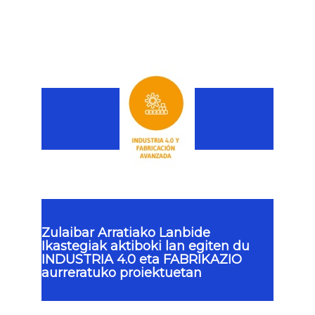
PROYECTOS DE INNOVACIÓN
APLICADA PARA LA PEQUEÑA
Y MEDIANA EMPRESA
Zulaibar Arratiako Lanbide
Ikastegiak aktiboki lan egiten du
INDUSTRIA 4.0 eta FABRIKAZIO
aurreratuko proiektuetan