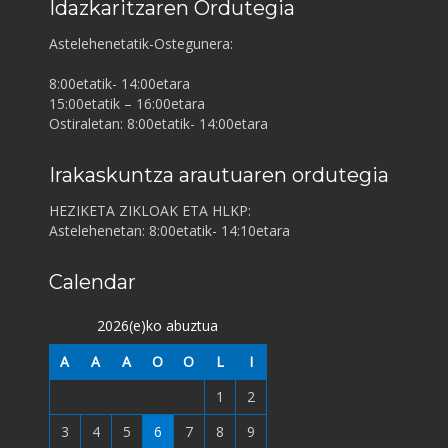
Idazkaritzaren Ordutegia
Astelehenetatik-Ostegunera:
8:00etatik- 14:00etara
15:00etatik – 16:00etara
Ostiraletan: 8:00etatik- 14:00etara
Irakaskuntza arautuaren ordutegia
HEZIKETA ZIKLOAK ETA HLKP:
Astelehenetan: 8:00etatik- 14:10etara
Calendar
2026(e)ko abuztua
A
A
A
O
O
L
I
1
2
3
4
5
6
7
8
9