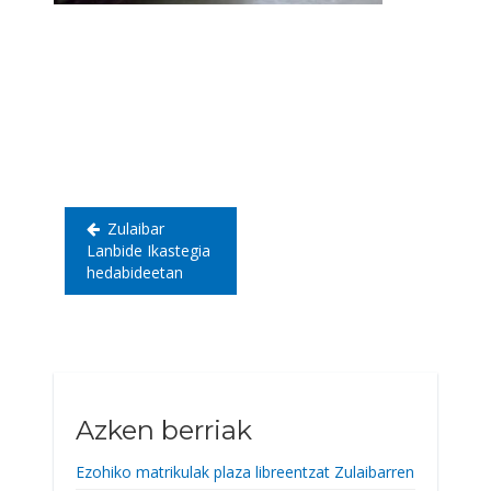
Bidalketetan
zehar
nabigatu
Zulaibar
Lanbide Ikastegia
hedabideetan
Azken berriak
Ezohiko matrikulak plaza libreentzat Zulaibarren