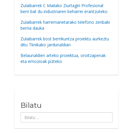
Zulaibarrek C Mailako Ziurtagiri Profesional
berri bat du industriaren beharrei erantzuteko
Zulaibarrek harremanetarako telefono zenbaki
berria dauka
Zulaibarrek bost berrikuntza proiektu aurkeztu
ditu Tknikako jardunaldian
Belaunaldien arteko proiektua, oroitzapenak
eta emozioak pizteko
Bilatu
Bilatu
...