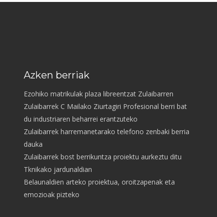
Azken berriak
Ezohiko matrikulak plaza libreentzat Zulaibarren
Zulaibarrek C Mailako Ziurtagiri Profesional berri bat
du industriaren beharrei erantzuteko
Zulaibarrek harremanetarako telefono zenbaki berria
dauka
Zulaibarrek bost berrikuntza proiektu aurkeztu ditu
Tknikako jardunaldian
Belaunaldien arteko proiektua, oroitzapenak eta
emozioak pizteko