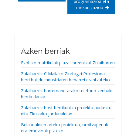
programazioa eta
mekanizazioa
Azken berriak
Ezohiko matrikulak plaza libreentzat Zulaibarren
Zulaibarrek C Mailako Ziurtagiri Profesional
berri bat du industriaren beharrei erantzuteko
Zulaibarrek harremanetarako telefono zenbaki
berria dauka
Zulaibarrek bost berrikuntza proiektu aurkeztu
ditu Tknikako jardunaldian
Belaunaldien arteko proiektua, oroitzapenak
eta emozioak pizteko