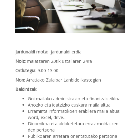
Jardunaldi mota:
jardunaldi erdia
Noiz:
maiatzaren 20tik uztailaren 24ra
Ordutegia:
9:00-13:00
Non:
Arratiako Zulaibar Lanbide ikastegian
Baldintzak:
Goi mailako administrazio eta finantzak zikloa
Ahozko eta idatzizko euskara maila altua
Erraminta informatikoen erabilera maila altua:
word, excel, drive…
Dinamikoa eta aldaketetara erraz moldatzen
den pertsona
Publikoaren arretara orientatutako pertsona