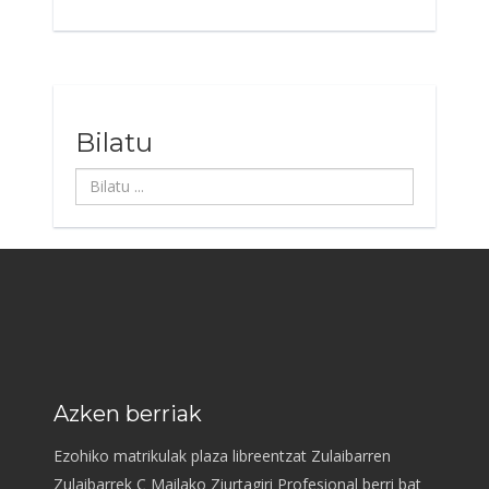
Bilatu
Bilatu
...
Azken berriak
Ezohiko matrikulak plaza libreentzat Zulaibarren
Zulaibarrek C Mailako Ziurtagiri Profesional berri bat