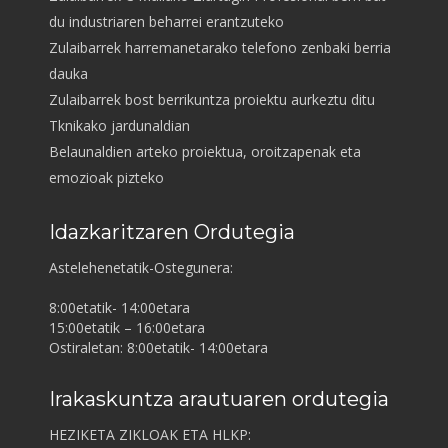
du industriaren beharrei erantzuteko
Zulaibarrek harremanetarako telefono zenbaki berria
dauka
Zulaibarrek bost berrikuntza proiektu aurkeztu ditu
Tknikako jardunaldian
Belaunaldien arteko proiektua, oroitzapenak eta
emozioak pizteko
Idazkaritzaren Ordutegia
Astelehenetatik-Ostegunera:
8:00etatik- 14:00etara
15:00etatik – 16:00etara
Ostiraletan: 8:00etatik- 14:00etara
Irakaskuntza arautuaren ordutegia
HEZIKETA ZIKLOAK ETA HLKP: