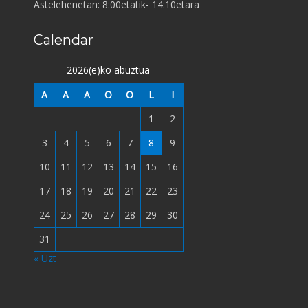
Astelehenetan: 8:00etatik- 14:10etara
Calendar
2026(e)ko abuztua
A
A
A
O
O
L
I
1
2
3
4
5
6
7
8
9
10
11
12
13
14
15
16
17
18
19
20
21
22
23
24
25
26
27
28
29
30
31
« Uzt