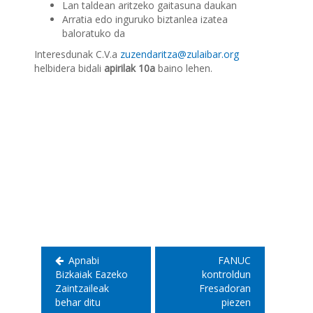
Lan taldean aritzeko gaitasuna daukan
Arratia edo inguruko biztanlea izatea
baloratuko da
Interesdunak C.V.a
zuzendaritza@zulaibar.org
helbidera bidali
apirilak 10a
baino lehen.
Bidalketetan
zehar
nabigatu
Apnabi
FANUC
Bizkaiak Eazeko
kontroldun
Zaintzaileak
Fresadoran
behar ditu
piezen