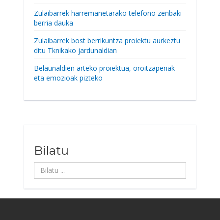
Zulaibarrek harremanetarako telefono zenbaki
berria dauka
Zulaibarrek bost berrikuntza proiektu aurkeztu
ditu Tknikako jardunaldian
Belaunaldien arteko proiektua, oroitzapenak
eta emozioak pizteko
Bilatu
Bilatu
...