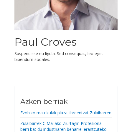
Paul Croves
Suspendisse eu ligula. Sed consequat, leo eget
bibendum sodales.
Azken berriak
Ezohiko matrikulak plaza libreentzat Zulaibarren
Zulaibarrek C Mailako Ziurtagiri Profesional
berri bat du industriaren beharrei erantzuteko