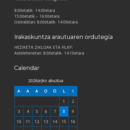
8:00etatik- 14:00etara
15:00etatik – 16:00etara
Ostiraletan: 8:00etatik- 14:00etara
Irakaskuntza arautuaren ordutegia
HEZIKETA ZIKLOAK ETA HLKP:
Astelehenetan: 8:00etatik- 14:10etara
Calendar
2026(e)ko abuztua
A
A
A
O
O
L
I
1
2
3
4
5
6
7
8
9
10
11
12
13
14
15
16