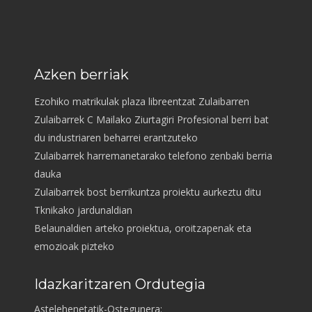
Azken berriak
Ezohiko matrikulak plaza libreentzat Zulaibarren
Zulaibarrek C Mailako Ziurtagiri Profesional berri bat
du industriaren beharrei erantzuteko
Zulaibarrek harremanetarako telefono zenbaki berria
dauka
Zulaibarrek bost berrikuntza proiektu aurkeztu ditu
Tknikako jardunaldian
Belaunaldien arteko proiektua, oroitzapenak eta
emozioak pizteko
Idazkaritzaren Ordutegia
Astelehenetatik-Ostegunera: