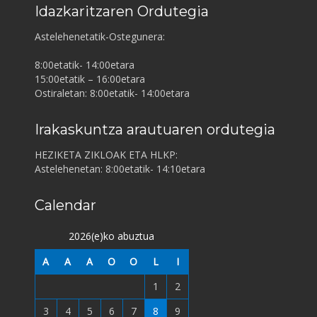
Idazkaritzaren Ordutegia
Astelehenetatik-Ostegunera:
8:00etatik- 14:00etara
15:00etatik – 16:00etara
Ostiraletan: 8:00etatik- 14:00etara
Irakaskuntza arautuaren ordutegia
HEZIKETA ZIKLOAK ETA HLKP:
Astelehenetan: 8:00etatik- 14:10etara
Calendar
2026(e)ko abuztua
A
A
A
O
O
L
I
1
2
3
4
5
6
7
8
9