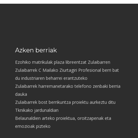
Azken berriak
Ezohiko matrikulak plaza libreentzat Zulaibarren
Zulaibarrek C Mailako Ziurtagiri Profesional berri bat
du industriaren beharrei erantzuteko
Zulaibarrek harremanetarako telefono zenbaki berria
dauka
Zulaibarrek bost berrikuntza proiektu aurkeztu ditu
Tknikako jardunaldian
Belaunaldien arteko proiektua, oroitzapenak eta
emozioak pizteko