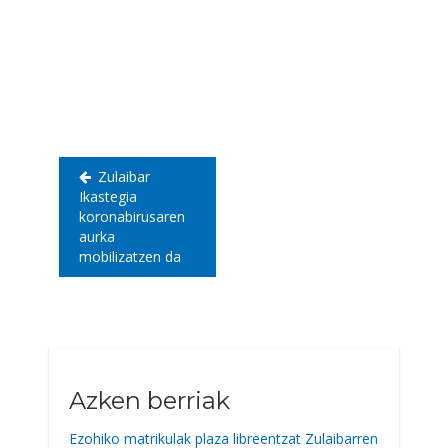
Bidalketetan
zehar
nabigatu
Zulaibar
Ikastegia
koronabirusaren
aurka
mobilizatzen da
Azken berriak
Ezohiko matrikulak plaza libreentzat Zulaibarren