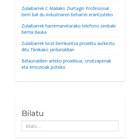
Zulaibarrek C Mailako Ziurtagiri Profesional
berri bat du industriaren beharrei erantzuteko
Zulaibarrek harremanetarako telefono zenbaki
berria dauka
Zulaibarrek bost berrikuntza proiektu aurkeztu
ditu Tknikako jardunaldian
Belaunaldien arteko proiektua, oroitzapenak
eta emozioak pizteko
Bilatu
Bilatu
...