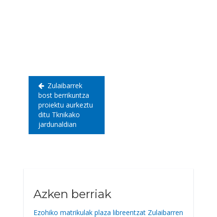
Bidalketetan
zehar
nabigatu
Zulaibarrek
bost berrikuntza
proiektu aurkeztu
ditu Tknikako
jardunaldian
Azken berriak
Ezohiko matrikulak plaza libreentzat Zulaibarren