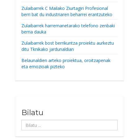
Zulaibarrek C Mailako Ziurtagiri Profesional
berri bat du industriaren beharrei erantzuteko
Zulaibarrek harremanetarako telefono zenbaki
berria dauka
Zulaibarrek bost berrikuntza proiektu aurkeztu
ditu Tknikako jardunaldian
Belaunaldien arteko proiektua, oroitzapenak
eta emozioak pizteko
Bilatu
Bilatu
...