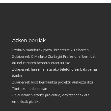
Azken berriak
Ezohiko matrikulak plaza libreentzat Zulaibarren
Zulaibarrek C Mailako Ziurtagiri Profesional berri bat
du industriaren beharrei erantzuteko
Zulaibarrek harremanetarako telefono zenbaki berria
dauka
Zulaibarrek bost berrikuntza proiektu aurkeztu ditu
Tknikako jardunaldian
Belaunaldien arteko proiektua, oroitzapenak eta
emozioak pizteko