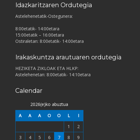
Idazkaritzaren Ordutegia
Astelehenetatik-Ostegunera:
8:00etatik- 14:00etara
15:00etatik – 16:00etara
Ostiraletan: 8:00etatik- 14:00etara
Irakaskuntza arautuaren ordutegia
HEZIKETA ZIKLOAK ETA HLKP:
Astelehenetan: 8:00etatik- 14:10etara
Calendar
2026(e)ko abuztua
A
A
A
O
O
L
I
1
2
3
4
5
6
7
8
9