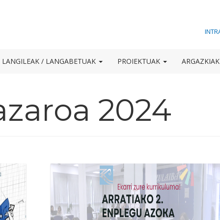
INTR
LANGILEAK / LANGABETUAK
PROIEKTUAK
ARGAZKIA
azaroa 2024