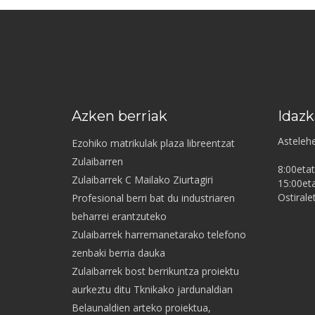
Azken berriak
Idazk
Asteleh
Ezohiko matrikulak plaza libreentzat
Zulaibarren
8:00etat
Zulaibarrek C Mailako Ziurtagiri
15:00eta
Ostirale
Profesional berri bat du industriaren
beharrei erantzuteko
Zulaibarrek harremanetarako telefono
zenbaki berria dauka
Zulaibarrek bost berrikuntza proiektu
aurkeztu ditu Tknikako jardunaldian
Belaunaldien arteko proiektua,