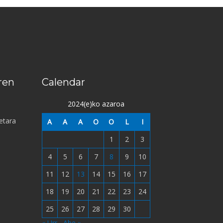
ren
Calendar
2024(e)ko azaroa
etara
A
A
A
O
O
L
I
1
2
3
4
5
6
7
8
9
10
11
12
13
14
15
16
17
18
19
20
21
22
23
24
25
26
27
28
29
30
« Urr
Abe »