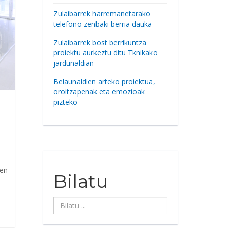
Zulaibarrek harremanetarako
telefono zenbaki berria dauka
Zulaibarrek bost berrikuntza
proiektu aurkeztu ditu Tknikako
jardunaldian
Belaunaldien arteko proiektua,
oroitzapenak eta emozioak
pizteko
ren
Bilatu
Bilatu
...