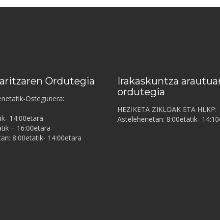
aritzaren Ordutegia
Irakaskuntza arautua
ordutegia
enetatik-Ostegunera:
HEZIKETA ZIKLOAK ETA HLKP:
ik- 14:00etara
Astelehenetan: 8:00etatik- 14:10
tik – 16:00etara
tan: 8:00etatik- 14:00etara