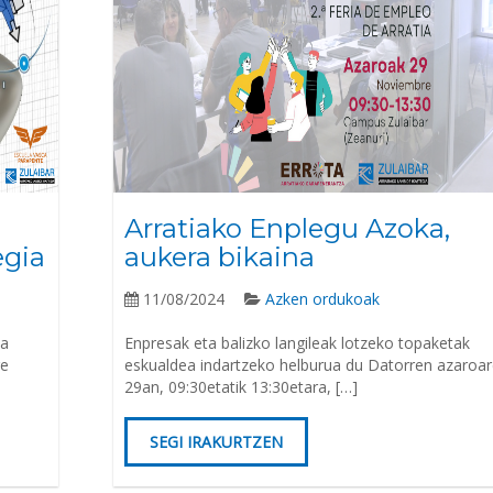
Arratiako Enplegu Azoka,
egia
aukera bikaina
11/08/2024
Azken ordukoak
ta
Enpresak eta balizko langileak lotzeko topaketak
re
eskualdea indartzeko helburua du Datorren azaroa
29an, 09:30etatik 13:30etara, […]
SEGI IRAKURTZEN