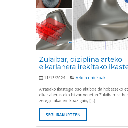
Zulaibar, diziplina arteko
elkarlanera irekitako ikast
11/13/2024
Azken ordukoak
Arratiako ikastegia oso aktiboa da hobetzeko e
elkar aberasteko hitzarmenetan Zulaibarrek, be
zeregin akademikoaz gain, […]
SEGI IRAKURTZEN