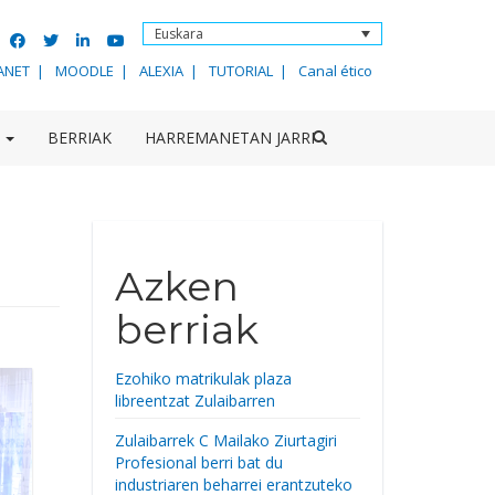
Euskara
ANET
MOODLE
ALEXIA
TUTORIAL
Canal ético
K
BERRIAK
HARREMANETAN JARRI
Azken
berriak
Ezohiko matrikulak plaza
libreentzat Zulaibarren
Zulaibarrek C Mailako Ziurtagiri
Profesional berri bat du
industriaren beharrei erantzuteko