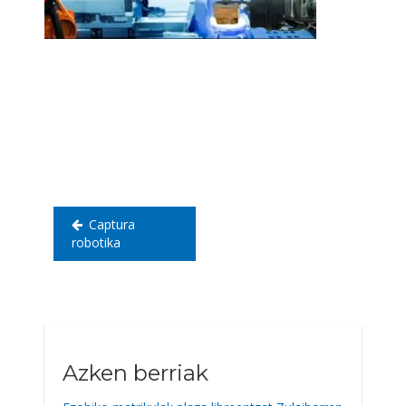
Bidalketetan
zehar
nabigatu
Captura
robotika
Azken berriak