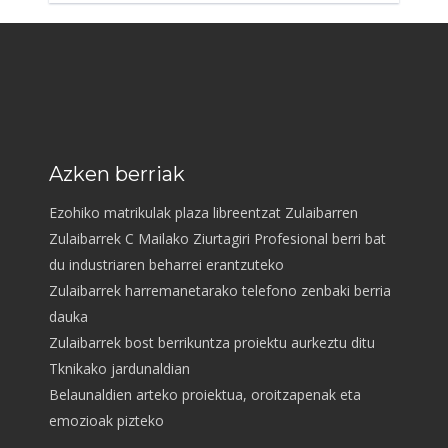
Azken berriak
Ezohiko matrikulak plaza libreentzat Zulaibarren
Zulaibarrek C Mailako Ziurtagiri Profesional berri bat
du industriaren beharrei erantzuteko
Zulaibarrek harremanetarako telefono zenbaki berria
dauka
Zulaibarrek bost berrikuntza proiektu aurkeztu ditu
Tknikako jardunaldian
Belaunaldien arteko proiektua, oroitzapenak eta
emozioak pizteko