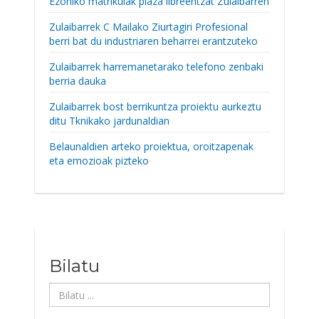
Ezohiko matrikulak plaza libreentzat Zulaibarren
Zulaibarrek C Mailako Ziurtagiri Profesional
berri bat du industriaren beharrei erantzuteko
Zulaibarrek harremanetarako telefono zenbaki
berria dauka
Zulaibarrek bost berrikuntza proiektu aurkeztu
ditu Tknikako jardunaldian
Belaunaldien arteko proiektua, oroitzapenak
eta emozioak pizteko
Bilatu
Bilatu
...