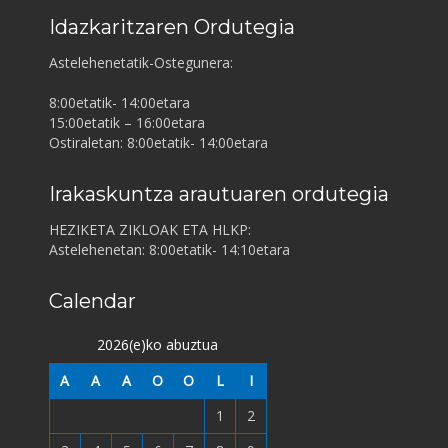
Idazkaritzaren Ordutegia
Astelehenetatik-Ostegunera:
8:00etatik- 14:00etara
15:00etatik – 16:00etara
Ostiraletan: 8:00etatik- 14:00etara
Irakaskuntza arautuaren ordutegia
HEZIKETA ZIKLOAK ETA HLKP:
Astelehenetan: 8:00etatik- 14:10etara
Calendar
2026(e)ko abuztua
A
A
A
O
O
L
I
1
2