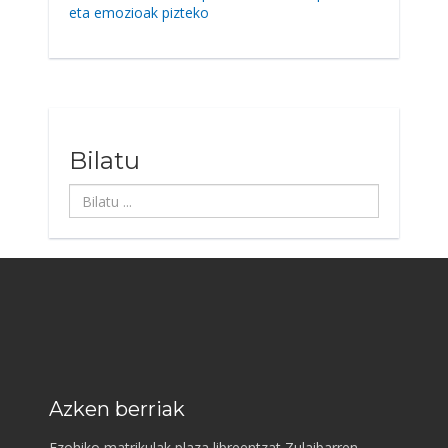
eta emozioak pizteko
Bilatu
Bilatu
...
Azken berriak
Ezohiko matrikulak plaza libreentzat Zulaibarren