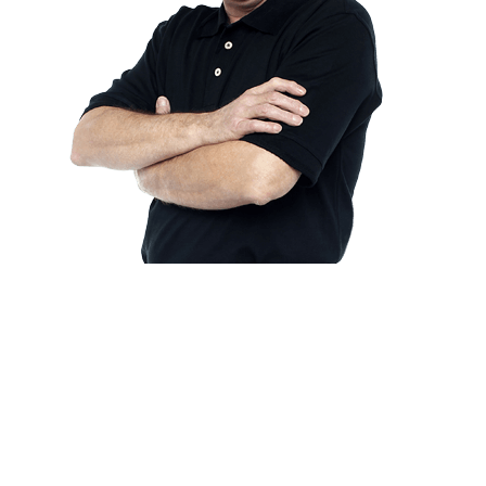
Bidalketetan
zehar
nabigatu