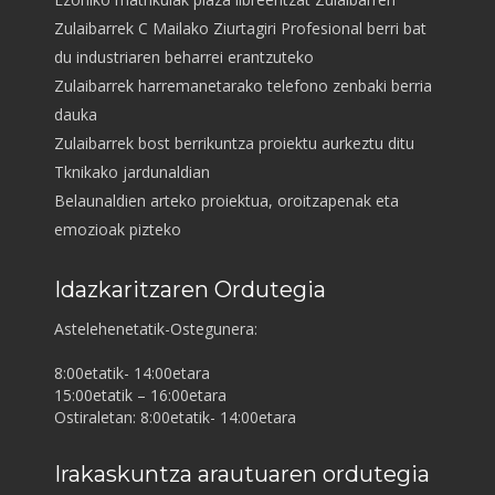
Zulaibarrek C Mailako Ziurtagiri Profesional berri bat
du industriaren beharrei erantzuteko
Zulaibarrek harremanetarako telefono zenbaki berria
dauka
Zulaibarrek bost berrikuntza proiektu aurkeztu ditu
Tknikako jardunaldian
Belaunaldien arteko proiektua, oroitzapenak eta
emozioak pizteko
Idazkaritzaren Ordutegia
Astelehenetatik-Ostegunera:
8:00etatik- 14:00etara
15:00etatik – 16:00etara
Ostiraletan: 8:00etatik- 14:00etara
Irakaskuntza arautuaren ordutegia