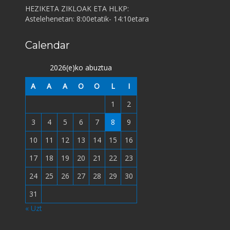
HEZIKETA ZIKLOAK ETA HLKP:
Astelehenetan: 8:00etatik- 14:10etara
Calendar
2026(e)ko abuztua
A
A
A
O
O
L
I
1
2
3
4
5
6
7
8
9
10
11
12
13
14
15
16
17
18
19
20
21
22
23
24
25
26
27
28
29
30
31
« Uzt