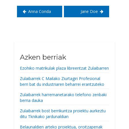
Anna Conda
Jane Doe
Azken berriak
Ezohiko matrikulak plaza libreentzat Zulaibarren
Zulaibarrek C Mailako Ziurtagiri Profesional
berri bat du industriaren beharrei erantzuteko
Zulaibarrek harremanetarako telefono zenbaki
berria dauka
Zulaibarrek bost berrikuntza proiektu aurkeztu
ditu Tknikako jardunaldian
Belaunaldien arteko proiektua, oroitzapenak