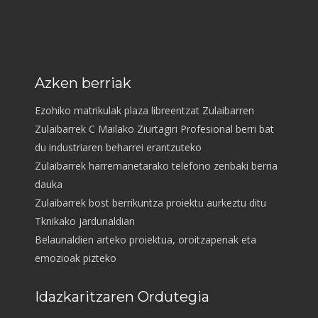
Azken berriak
Ezohiko matrikulak plaza libreentzat Zulaibarren
Zulaibarrek C Mailako Ziurtagiri Profesional berri bat
du industriaren beharrei erantzuteko
Zulaibarrek harremanetarako telefono zenbaki berria
dauka
Zulaibarrek bost berrikuntza proiektu aurkeztu ditu
Tknikako jardunaldian
Belaunaldien arteko proiektua, oroitzapenak eta
emozioak pizteko
Idazkaritzaren Ordutegia