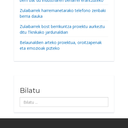
berri bat du industriaren beharrei erantzuteko
Zulaibarrek harremanetarako telefono zenbaki
berria dauka
Zulaibarrek bost berrikuntza proiektu aurkeztu
ditu Tknikako jardunaldian
Belaunaldien arteko proiektua, oroitzapenak
eta emozioak pizteko
Bilatu
Bilatu
...