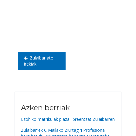
Bidalketetan
zehar
nabigatu
Zulaibar ate
irekiak
Azken berriak
Ezohiko matrikulak plaza libreentzat Zulaibarren
Zulaibarrek C Mailako Ziurtagiri Profesional