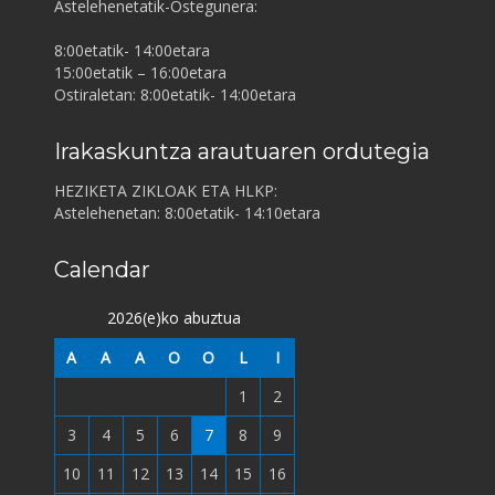
Astelehenetatik-Ostegunera:
8:00etatik- 14:00etara
15:00etatik – 16:00etara
Ostiraletan: 8:00etatik- 14:00etara
Irakaskuntza arautuaren ordutegia
HEZIKETA ZIKLOAK ETA HLKP:
Astelehenetan: 8:00etatik- 14:10etara
Calendar
2026(e)ko abuztua
A
A
A
O
O
L
I
1
2
3
4
5
6
7
8
9
10
11
12
13
14
15
16