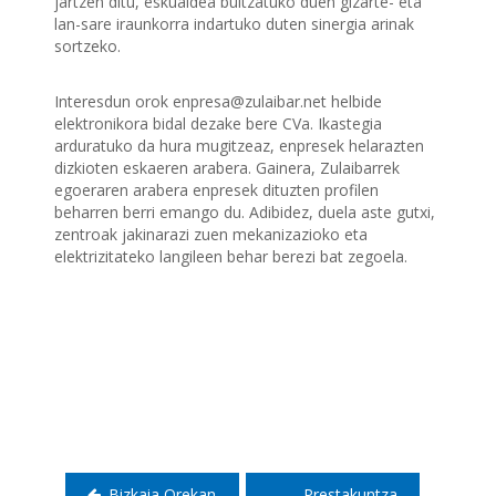
jartzen ditu, eskualdea bultzatuko duen gizarte- eta
lan-sare iraunkorra indartuko duten sinergia arinak
sortzeko.
Interesdun orok enpresa@zulaibar.net helbide
elektronikora bidal dezake bere CVa. Ikastegia
arduratuko da hura mugitzeaz, enpresek helarazten
dizkioten eskaeren arabera. Gainera, Zulaibarrek
egoeraren arabera enpresek dituzten profilen
beharren berri emango du. Adibidez, duela aste gutxi,
zentroak jakinarazi zuen mekanizazioko eta
elektrizitateko langileen behar berezi bat zegoela.
Bidalketetan
zehar
nabigatu
Bizkaia Orekan
Prestakuntza