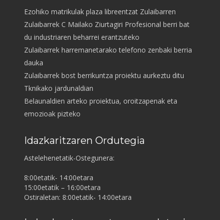
Ezohiko matrikulak plaza libreentzat Zulaibarren
Zulaibarrek C Mailako Ziurtagiri Profesional berri bat
du industriaren beharrei erantzuteko
Zulaibarrek harremanetarako telefono zenbaki berria
dauka
Zulaibarrek bost berrikuntza proiektu aurkeztu ditu
Tknikako jardunaldian
Belaunaldien arteko proiektua, oroitzapenak eta
emozioak pizteko
Idazkaritzaren Ordutegia
Astelehenetatik-Ostegunera:
8:00etatik- 14:00etara
15:00etatik – 16:00etara
Ostiraletan: 8:00etatik- 14:00etara