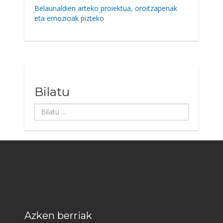
Belaunaldien arteko proiektua, oroitzapenak
eta emozioak pizteko
Bilatu
Bilatu
...
Azken berriak