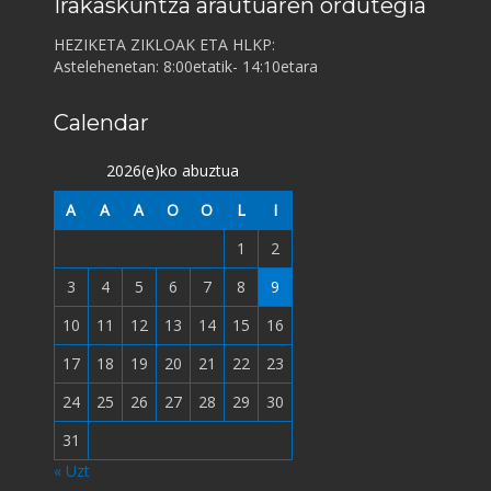
Irakaskuntza arautuaren ordutegia
HEZIKETA ZIKLOAK ETA HLKP:
Astelehenetan: 8:00etatik- 14:10etara
Calendar
2026(e)ko abuztua
A
A
A
O
O
L
I
1
2
3
4
5
6
7
8
9
10
11
12
13
14
15
16
17
18
19
20
21
22
23
24
25
26
27
28
29
30
31
« Uzt