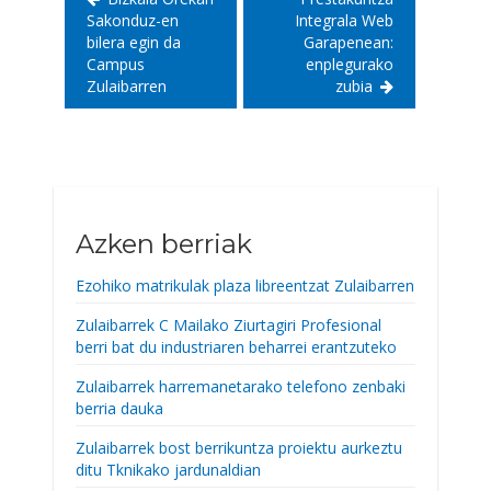
Sakonduz-en
Integrala Web
bilera egin da
Garapenean:
Campus
enplegurako
Zulaibarren
zubia
Azken berriak
Ezohiko matrikulak plaza libreentzat Zulaibarren
Zulaibarrek C Mailako Ziurtagiri Profesional
berri bat du industriaren beharrei erantzuteko
Zulaibarrek harremanetarako telefono zenbaki
berria dauka
Zulaibarrek bost berrikuntza proiektu aurkeztu
ditu Tknikako jardunaldian