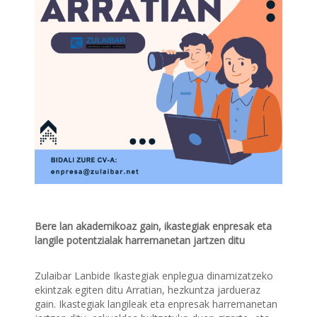
Bere lan akademikoaz gain, ikastegiak enpresak eta
langile potentzialak harremanetan jartzen ditu
Zulaibar Lanbide Ikastegiak enplegua dinamizatzeko
ekintzak egiten ditu Arratian, hezkuntza jardueraz
gain. Ikastegiak langileak eta enpresak harremanetan