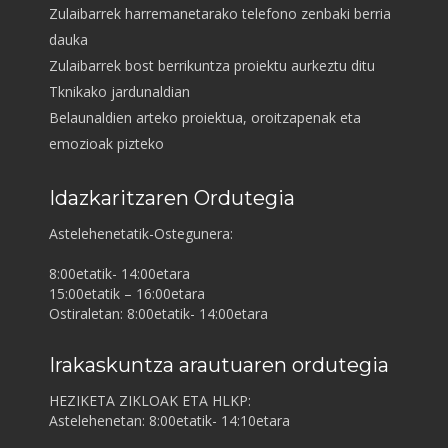
Zulaibarrek harremanetarako telefono zenbaki berria
dauka
Zulaibarrek bost berrikuntza proiektu aurkeztu ditu
Tknikako jardunaldian
Belaunaldien arteko proiektua, oroitzapenak eta
emozioak pizteko
Idazkaritzaren Ordutegia
Astelehenetatik-Ostegunera:
8:00etatik- 14:00etara
15:00etatik – 16:00etara
Ostiraletan: 8:00etatik- 14:00etara
Irakaskuntza arautuaren ordutegia
HEZIKETA ZIKLOAK ETA HLKP:
Astelehenetan: 8:00etatik- 14:10etara