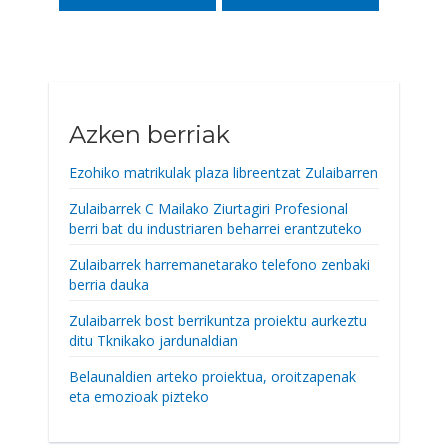
Azken berriak
Ezohiko matrikulak plaza libreentzat Zulaibarren
Zulaibarrek C Mailako Ziurtagiri Profesional
berri bat du industriaren beharrei erantzuteko
Zulaibarrek harremanetarako telefono zenbaki
berria dauka
Zulaibarrek bost berrikuntza proiektu aurkeztu
ditu Tknikako jardunaldian
Belaunaldien arteko proiektua, oroitzapenak
eta emozioak pizteko