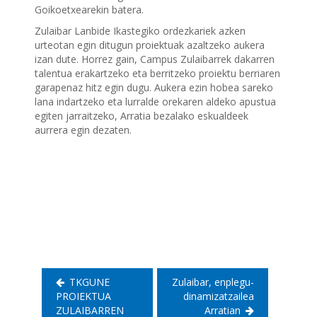
Goikoetxearekin batera.
Zulaibar Lanbide Ikastegiko ordezkariek azken
urteotan egin ditugun proiektuak azaltzeko aukera
izan dute. Horrez gain, Campus Zulaibarrek dakarren
talentua erakartzeko eta berritzeko proiektu berriaren
garapenaz hitz egin dugu. Aukera ezin hobea sareko
lana indartzeko eta lurralde orekaren aldeko apustua
egiten jarraitzeko, Arratia bezalako eskualdeek
aurrera egin dezaten.
Bidalketetan
zehar
nabigatu
TKGUNE
Zulaibar, enplegu-
PROIEKTUA
dinamizatzailea
ZULAIBARREN
Arratian