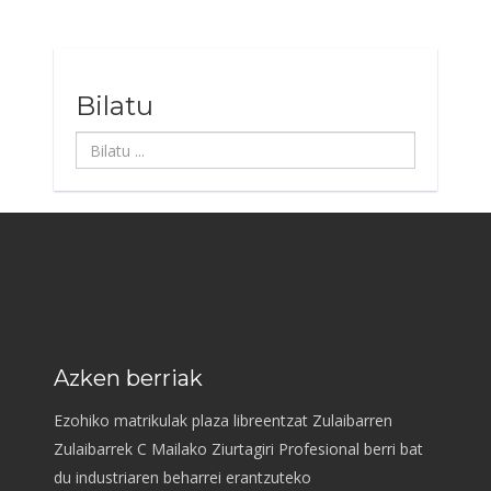
Bilatu
Bilatu
...
Azken berriak
Ezohiko matrikulak plaza libreentzat Zulaibarren
Zulaibarrek C Mailako Ziurtagiri Profesional berri bat
du industriaren beharrei erantzuteko