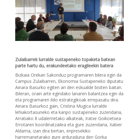
Zulaibarrek lurralde sustapeneko topaketa batean
parte hartu du, erakundeetako eragileekin batera
Bizkaia Orekan Sakonduz programaren bilera egin da
Campus Zulaibarren, Ekonomia Sustapeneko diputatu
Ainara Basurko egiten ari den eskualde bisiten baitan.
Bileran, orain arte egindako lanaren balantzea egin da
eta programaren ildo estrategikoak errepasatu dira.
Ainara Basurkoz gain, Cristina Mugica lurralde
lehiakortasuneko eta kanpo sustapeneko zuzendaria,
Arratiako 8 udalerrietako alkateak, Iratxe Goikoetxea
Errotaren koordinatzailea eta gure zuzendaria, Xabier
Aldama, izan dira bertan, enpresekiko
harremanetarako gure arduraduna den Gorka