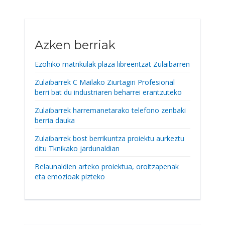
Azken berriak
Ezohiko matrikulak plaza libreentzat Zulaibarren
Zulaibarrek C Mailako Ziurtagiri Profesional
berri bat du industriaren beharrei erantzuteko
Zulaibarrek harremanetarako telefono zenbaki
berria dauka
Zulaibarrek bost berrikuntza proiektu aurkeztu
ditu Tknikako jardunaldian
Belaunaldien arteko proiektua, oroitzapenak
eta emozioak pizteko