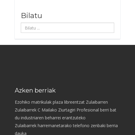
Bilatu
Bilatu
...
Azken berriak
Ezohiko matrikulak plaza libreentzat Zulaibarren
Zulaibarrek C Mailako Ziurtagiri Profesional berri bat
du industriaren beharrei erantzuteko
Zulaibarrek harremanetarako telefono zenbaki berria
dauka