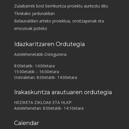
Zulaibarrek bost berrikuntza proiektu aurkeztu ditu
Tknikako jardunaldian
Belaunaldien arteko proiektua, oroitzapenak eta
emozioak pizteko
Idazkaritzaren Ordutegia
Astelehenetatik-Ostegunera:
8:00etatik- 14:00etara
15:00etatik – 16:00etara
Ostiraletan: 8:00etatik- 14:00etara
Irakaskuntza arautuaren ordutegia
HEZIKETA ZIKLOAK ETA HLKP:
Astelehenetan: 8:00etatik- 14:10etara
Calendar