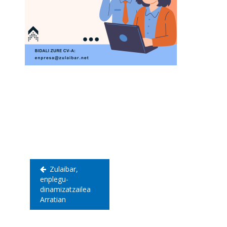
Bidalketetan
zehar
nabigatu
Zulaibar,
enplegu-
dinamizatzailea
Arratian