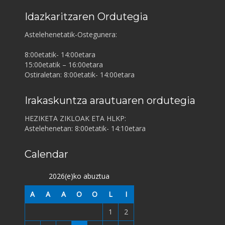
Idazkaritzaren Ordutegia
Astelehenetatik-Ostegunera:
8:00etatik- 14:00etara
15:00etatik – 16:00etara
Ostiraletan: 8:00etatik- 14:00etara
Irakaskuntza arautuaren ordutegia
HEZIKETA ZIKLOAK ETA HLKP:
Astelehenetan: 8:00etatik- 14:10etara
Calendar
2026(e)ko abuztua
A
A
A
O
O
L
I
1
2