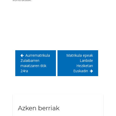
Bidalketetan
zehar
nabigatu
Aurrematrikula
Matrikula epeak
Zulaibarren
Lanbide
maiatzaren 6tik
Heziketan
24ra
Euskadin
Azken berriak