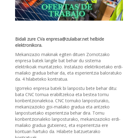
Bidali zure CVa enpresa@zulaibar.net helbide
elektronikora.
Mekanizazio makinak egiten dituen Zornotzako
enpresa batek langile bat behar du sistema
elektrikoak muntatzeko. Instalazio elektrikoetako erdi-
mailako gradua behar da, eta esperientzia baloratuko
da. 4 hilabeteko kontratua.
Igorreko enpresa batek bi lanpostu bete behar ditu:
bata CNC tornua erabiltzekoa eta bestea tornu
konbentzionalekoa. CNC tornuko lanposturako,
mekanizazioko goi-mailako gradua eta antzeko
lanpostuetako esperientzia behar dira. Tornu
konbentzionaleko lanposturako, mekanizazioko erdi-
mailako gradua gutxienez, eta esperientzia ere
kontuan hartuko da. Hilabete batzuetarako
kontratuak.