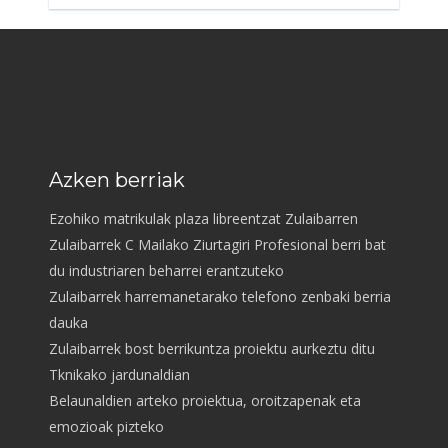
Azken berriak
Ezohiko matrikulak plaza libreentzat Zulaibarren
Zulaibarrek C Mailako Ziurtagiri Profesional berri bat
du industriaren beharrei erantzuteko
Zulaibarrek harremanetarako telefono zenbaki berria
dauka
Zulaibarrek bost berrikuntza proiektu aurkeztu ditu
Tknikako jardunaldian
Belaunaldien arteko proiektua, oroitzapenak eta
emozioak pizteko