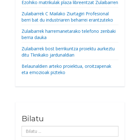
Ezohiko matrikulak plaza libreentzat Zulaibarren
Zulaibarrek C Mailako Ziurtagiri Profesional
berri bat du industriaren beharrei erantzuteko
Zulaibarrek harremanetarako telefono zenbaki
berria dauka
Zulaibarrek bost berrikuntza proiektu aurkeztu
ditu Tknikako jardunaldian
Belaunaldien arteko proiektua, oroitzapenak
eta emozioak pizteko
Bilatu
Bilatu
...