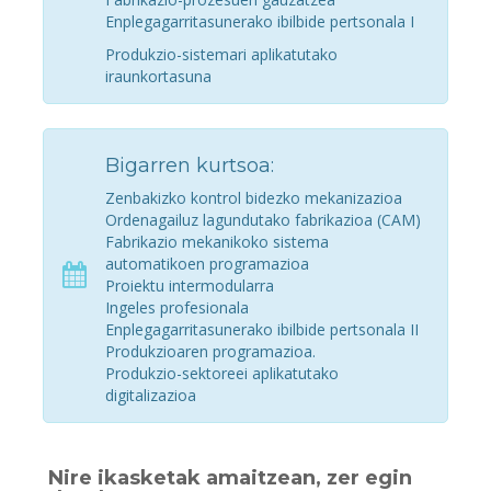
Enplegagarritasunerako ibilbide pertsonala I
Produkzio-sistemari aplikatutako
iraunkortasuna
Bigarren kurtsoa:
Zenbakizko kontrol bidezko mekanizazioa
Ordenagailuz lagundutako fabrikazioa (CAM)
Fabrikazio mekanikoko sistema
automatikoen programazioa
Proiektu intermodularra
Ingeles profesionala
Enplegagarritasunerako ibilbide pertsonala II
Produkzioaren programazioa.
Produkzio-sektoreei aplikatutako
digitalizazioa
Nire ikasketak amaitzean, zer egin