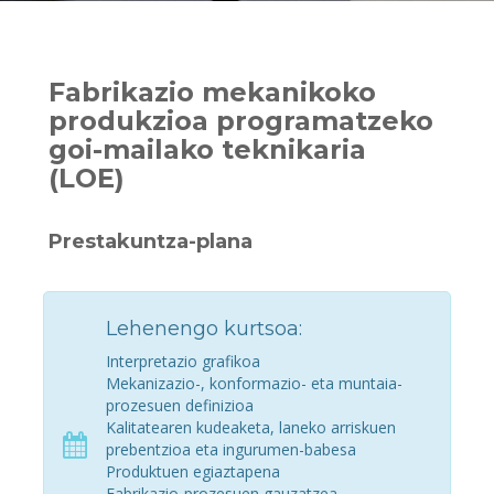
Fabrikazio mekanikoko
produkzioa programatzeko
goi-mailako teknikaria
(LOE)
Prestakuntza-plana
Lehenengo kurtsoa:
Interpretazio grafikoa
Mekanizazio-, konformazio- eta muntaia-
prozesuen definizioa
Kalitatearen kudeaketa, laneko arriskuen
prebentzioa eta ingurumen-babesa
Produktuen egiaztapena
Fabrikazio-prozesuen gauzatzea