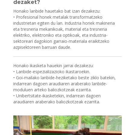
dezaket?
Honako lanbide hauetako bat izan dezakezu:
• Profesional honek metalak transformatzeko
industrietan egiten du lan. Industria horiek makineria
eta tresneria mekanikoak, material eta tresneria
elektriko, elektroniko eta optikoak, eta industria-
sektoreari dagokion garraio-materiala eraikitzeko
azpisektoreen barruan daude.
Honako ikasketa hauekin jarrai dezakezu:
• Lanbide-espezializazioko ikastaroekin.
• Goi-mailako lanbide-heziketako beste ziklo batekin,
indarrean dagoen araudiaren araberako lanbide-
moduluen arteko baliozkotzeak ezarrita.
• Unibertsitate-ikasketekin, indarrean dagoen
araudiaren araberako baliozkotzeak ezarrita.