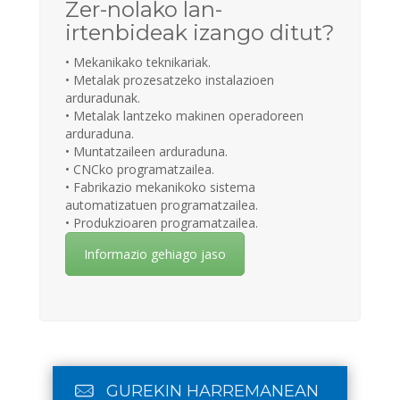
Zer-nolako lan-
irtenbideak izango ditut?
• Mekanikako teknikariak.
• Metalak prozesatzeko instalazioen
arduradunak.
• Metalak lantzeko makinen operadoreen
arduraduna.
• Muntatzaileen arduraduna.
• CNCko programatzailea.
• Fabrikazio mekanikoko sistema
automatizatuen programatzailea.
• Produkzioaren programatzailea.
Informazio gehiago jaso
GUREKIN HARREMANEAN