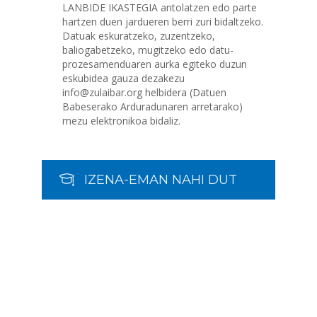
LANBIDE IKASTEGIA antolatzen edo parte
hartzen duen jardueren berri zuri bidaltzeko.
Datuak eskuratzeko, zuzentzeko,
baliogabetzeko, mugitzeko edo datu-
prozesamenduaren aurka egiteko duzun
eskubidea gauza dezakezu
info@zulaibar.org helbidera (Datuen
Babeserako Arduradunaren arretarako)
mezu elektronikoa bidaliz.
IZENA-EMAN NAHI DUT
Bidalketetan
zehar
nabigatu