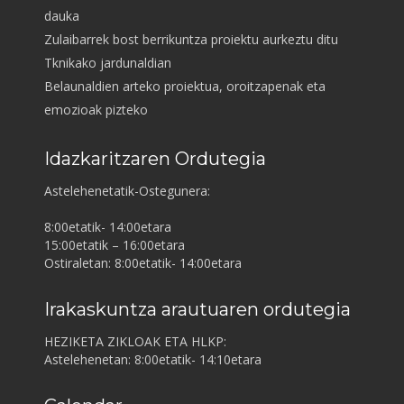
dauka
Zulaibarrek bost berrikuntza proiektu aurkeztu ditu
Tknikako jardunaldian
Belaunaldien arteko proiektua, oroitzapenak eta
emozioak pizteko
Idazkaritzaren Ordutegia
Astelehenetatik-Ostegunera:
8:00etatik- 14:00etara
15:00etatik – 16:00etara
Ostiraletan: 8:00etatik- 14:00etara
Irakaskuntza arautuaren ordutegia
HEZIKETA ZIKLOAK ETA HLKP:
Astelehenetan: 8:00etatik- 14:10etara