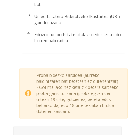
bat.
Unibertsitatera Bideratzeko Ikasturtea (UBI)
gainditu izana.
Edozein unibertsitate-titulazio edukitzea edo
horren baliokidea.
Proba bidezko sarbidea (aurreko
baldintzaren bat betetzen ez dutenentzat)
• Goi-mailako heziketa-zikloetara sartzeko
proba gainditu izana (proba egiten den
urtean 19 urte, gutxienez, beteta eduki
beharko da, edo 18 urte teknikari titulua
dutenen kasuan).