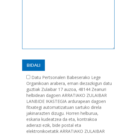
Datu Pertsonalen Babeserako Lege
Organikoan arabera, eman diezazkigun datu
guztiak Zulaibar 17 auzoa, 48144 Zeanuri
helbidean dagoen ARRATIAKO ZULAIBAR
LANBIDE IKASTEGIA ardurapean dagoen
fitxategi automatizatuan sartuko direla
jakinarazten dizugu. Horren helburua,
eskaria kudeatzea da eta, kontrakoa
adierazi ezik, bide postal eta
elektronikoetatik ARRATIAKO ZULAIBAR