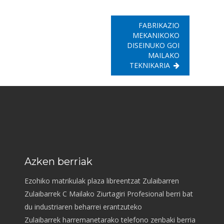
FABRIKAZIO
MEKANIKOKO
DISEINUKO GOI
MAILAKO
TEKNIKARIA
Azken berriak
Ezohiko matrikulak plaza libreentzat Zulaibarren
Zulaibarrek C Mailako Ziurtagiri Profesional berri bat
du industriaren beharrei erantzuteko
Zulaibarrek harremanetarako telefono zenbaki berria