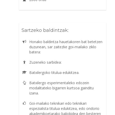
Sartzeko baldintzak:
Honako baldintza hauetakoren bat betetzen
duzunean, sar zaitezke goi-mailako ziklo
batera:
Zuzeneko sarbidea:
Batxilergoko titulua edukitzea.
Batxilergo esperimentaleko edozein
modalitateko bigarren kurtsoa gainditu
izana.
Goi-mailako teknikari edo teknikari
espezialista titulua edukitzea, edo ondorio
akademikoetarako baliokidea den besteren