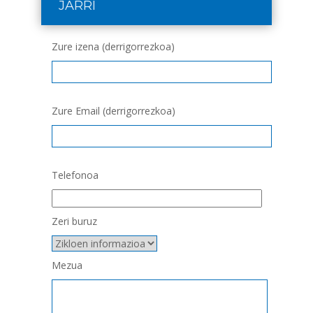
JARRI
Zure izena (derrigorrezkoa)
Zure Email (derrigorrezkoa)
Telefonoa
Zeri buruz
Mezua