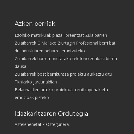
Azken berriak
Ezohiko matrikulak plaza libreentzat Zulaibarren
Zulaibarrek C Mailako Ziurtagiri Profesional berri bat
du industriaren beharrei erantzuteko
Zulaibarrek harremanetarako telefono zenbaki berria
dauka
Zulaibarrek bost berrikuntza proiektu aurkeztu ditu
Tknikako jardunaldian
Belaunaldien arteko proiektua, oroitzapenak eta
emozioak pizteko
Idazkaritzaren Ordutegia
Astelehenetatik-Ostegunera: