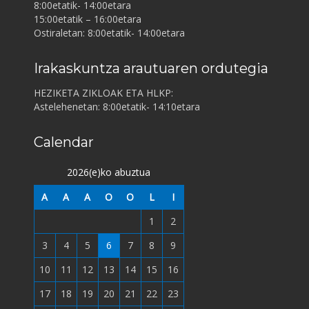
8:00etatik- 14:00etara
15:00etatik – 16:00etara
Ostiraletan: 8:00etatik- 14:00etara
Irakaskuntza arautuaren ordutegia
HEZIKETA ZIKLOAK ETA HLKP:
Astelehenetan: 8:00etatik- 14:10etara
Calendar
2026(e)ko abuztua
A
A
A
O
O
L
I
1
2
3
4
5
6
7
8
9
10
11
12
13
14
15
16
17
18
19
20
21
22
23