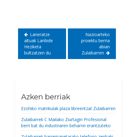
zehar
nabigatu
Laneratze
Nazioarteko
altuak Lanbide
proiektu berria
Heziketa
abian
bultzatzen du
Zulaibarren
Azken berriak
Ezohiko matrikulak plaza libreentzat Zulaibarren
Zulaibarrek C Mailako Ziurtagiri Profesional
berri bat du industriaren beharrei erantzuteko
Zulaibarrek harremanetarako telefono zenbaki