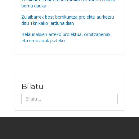
berria dauka
Zulaibarrek bost berrikuntza proiektu aurkeztu
ditu Tknikako jardunaldian
Belaunaldien arteko proiektua, oroitzapenak
eta emozioak pizteko
Bilatu
Bilatu
...