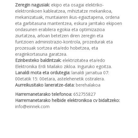
Zeregin nagusiak:
ekipo eta osagai elektriko-
elektronikoen kableatzea, mihiztatze mekanikoa,
mekanizatuak, muntaiaren ikus-egiaztapena, ordena
eta garbitasuna mantentzea, eskura jarritako ekipoen
ondasunen erabilera egokia eta optimizazioa
ziurtatzea, arloan betetzen diren zeregin eta
funtzioen administrazio-kontrola, prozedurak eta
prozesuak sortzea eta/edo hobetzea, eta
eraginkortasuna garatzea.
Ezinbesteko baldintzak:
elektrizitatea eta/edo
Elektronika Erdi Mailako zikloa. Inguruko egoitza.
Lanaldi mota eta ordutegia:
lanaldi jarraitua 07:
00etatik 15: 00etara, astelehenetik ostiralera.
Aurreikusitako laneratze-data:
berehalakoa
Harremanetarako telefonoa:
652755827
Harremanetarako helbide elektronikoa cv bidaltzeko:
info@einnek.com
Bidalketetan