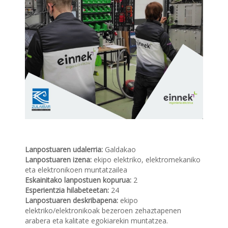
Lanpostuaren udalerria:
Galdakao
Lanpostuaren izena:
ekipo elektriko, elektromekaniko
eta elektronikoen muntatzailea
Eskainitako lanpostuen kopurua:
2
Esperientzia hilabeteetan:
24
Lanpostuaren deskribapena:
ekipo
elektriko/elektronikoak bezeroen zehaztapenen
arabera eta kalitate egokiarekin muntatzea.